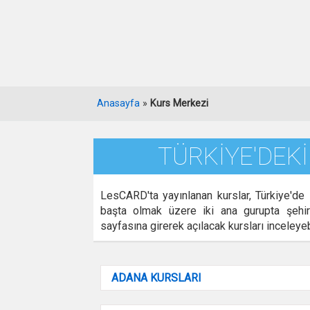
Anasayfa
»
Kurs Merkezi
TÜRKİYE'DEK
LesCARD'ta yayınlanan kurslar, Türkiye'de 
başta olmak üzere iki ana gurupta şehirle
sayfasına girerek açılacak kursları inceleyebi
ADANA KURSLARI