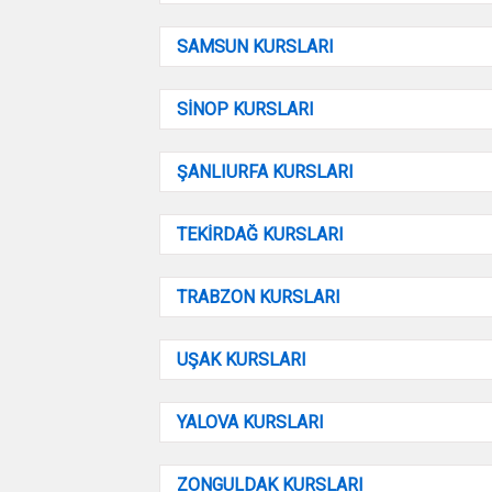
SAMSUN KURSLARI
SİNOP KURSLARI
ŞANLIURFA KURSLARI
TEKİRDAĞ KURSLARI
TRABZON KURSLARI
UŞAK KURSLARI
YALOVA KURSLARI
ZONGULDAK KURSLARI