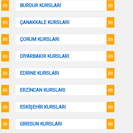
BURDUR KURSLARI
(0)
(0)
ÇANAKKALE KURSLARI
(0)
(0)
ÇORUM KURSLARI
(0)
(0)
DİYARBAKIR KURSLARI
(0)
(0)
EDİRNE KURSLARI
(0)
(0)
ERZİNCAN KURSLARI
(0)
(0)
ESKİŞEHİR KURSLARI
(0)
(0)
GİRESUN KURSLARI
(0)
(0)