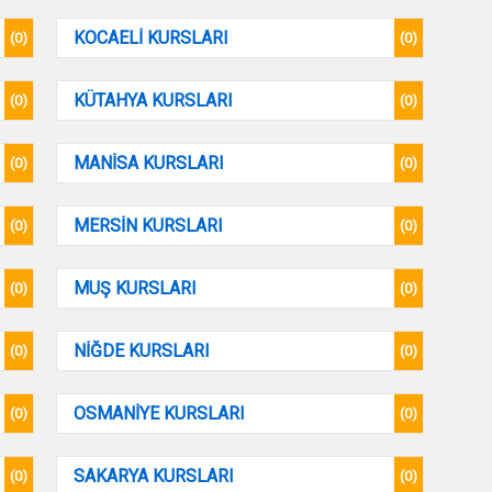
KOCAELİ KURSLARI
(0)
(0)
KÜTAHYA KURSLARI
(0)
(0)
MANİSA KURSLARI
(0)
(0)
MERSİN KURSLARI
(0)
(0)
MUŞ KURSLARI
(0)
(0)
NİĞDE KURSLARI
(0)
(0)
OSMANİYE KURSLARI
(0)
(0)
SAKARYA KURSLARI
(0)
(0)