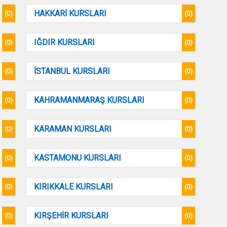
HAKKARİ KURSLARI
(0)
(0)
IĞDIR KURSLARI
(0)
(0)
İSTANBUL KURSLARI
(0)
(0)
KAHRAMANMARAŞ KURSLARI
(0)
(0)
KARAMAN KURSLARI
(0)
(0)
KASTAMONU KURSLARI
(0)
(0)
KIRIKKALE KURSLARI
(0)
(0)
KIRŞEHİR KURSLARI
(0)
(0)