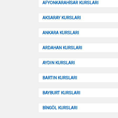
AFYONKARAHİSAR KURSLARI
AKSARAY KURSLARI
ANKARA KURSLARI
ARDAHAN KURSLARI
AYDIN KURSLARI
BARTIN KURSLARI
BAYBURT KURSLARI
BİNGÖL KURSLARI