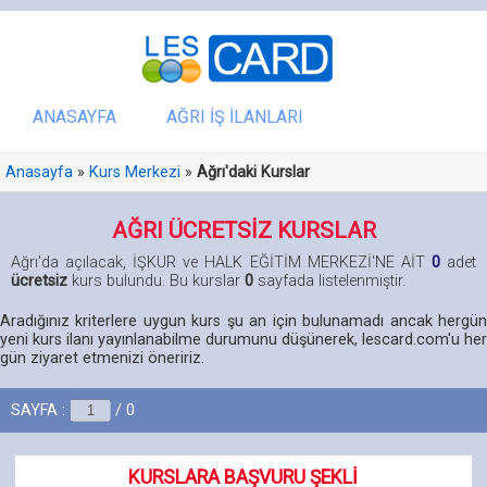
ANASAYFA
AĞRI İŞ İLANLARI
Anasayfa
»
Kurs Merkezi
»
Ağrı'daki Kurslar
AĞRI ÜCRETSİZ KURSLAR
Ağrı'da açılacak, İŞKUR ve HALK EĞİTİM MERKEZİ'NE AİT
0
adet
ücretsiz
kurs bulundu. Bu kurslar
0
sayfada listelenmiştir.
Aradığınız kriterlere uygun kurs şu an için bulunamadı ancak hergün
yeni kurs ilanı yayınlanabilme durumunu düşünerek, lescard.com'u her
gün ziyaret etmenizi öneririz.
SAYFA :
/ 0
KURSLARA BAŞVURU ŞEKLİ