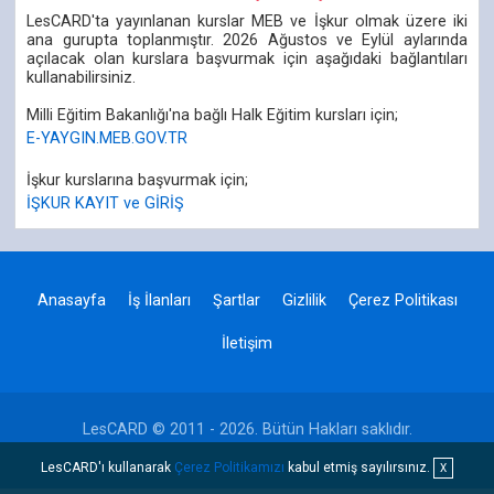
LesCARD'ta yayınlanan kurslar MEB ve İşkur olmak üzere iki
ana gurupta toplanmıştır. 2026 Ağustos ve Eylül aylarında
açılacak olan kurslara başvurmak için aşağıdaki bağlantıları
kullanabilirsiniz.
Milli Eğitim Bakanlığı'na bağlı Halk Eğitim kursları için;
E-YAYGIN.MEB.GOV.TR
İşkur kurslarına başvurmak için;
İŞKUR KAYIT ve GİRİŞ
Anasayfa
İş İlanları
Şartlar
Gizlilik
Çerez Politikası
İletişim
LesCARD © 2011 - 2026. Bütün Hakları saklıdır.
LesCARD'ı kullanarak
Çerez Politikamızı
kabul etmiş sayılırsınız.
X