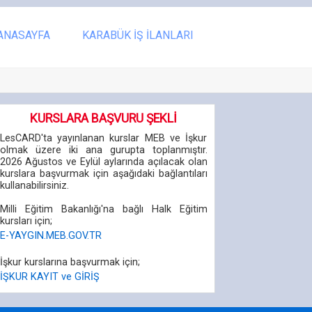
ANASAYFA
KARABÜK İŞ İLANLARI
KURSLARA BAŞVURU ŞEKLİ
LesCARD'ta yayınlanan kurslar MEB ve İşkur
olmak üzere iki ana gurupta toplanmıştır.
2026 Ağustos ve Eylül aylarında açılacak olan
kurslara başvurmak için aşağıdaki bağlantıları
kullanabilirsiniz.
Milli Eğitim Bakanlığı'na bağlı Halk Eğitim
kursları için;
E-YAYGIN.MEB.GOV.TR
İşkur kurslarına başvurmak için;
İŞKUR KAYIT ve GİRİŞ