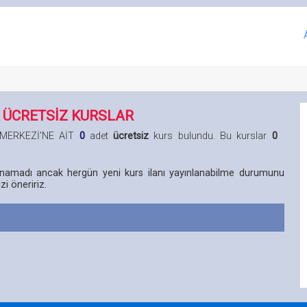
 ÜCRETSİZ KURSLAR
M MERKEZİ'NE AİT
0
adet
ücretsiz
kurs bulundu. Bu kurslar
0
lunamadı ancak hergün yeni kurs ilanı yayınlanabilme durumunu
i öneririz.