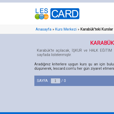
Anasayfa
»
Kurs Merkezi
»
Karabük'teki Kurslar
KARABÜK
Karabük'te açılacak, İŞKUR ve HALK EĞİTİ
sayfada listelenmiştir.
Aradığınız kriterlere uygun kurs şu an için bu
düşünerek, lescard.com'u her gün ziyaret etmeniz
SAYFA :
/ 0