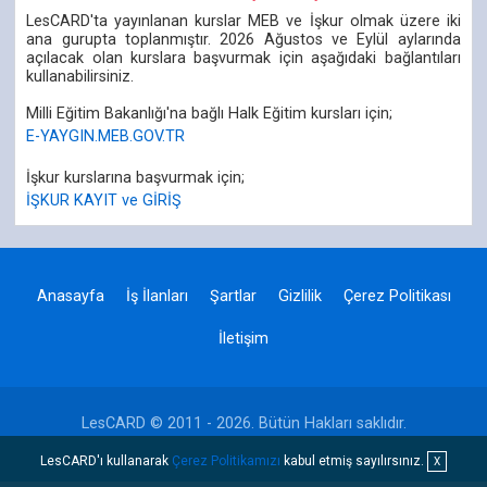
LesCARD'ta yayınlanan kurslar MEB ve İşkur olmak üzere iki
ana gurupta toplanmıştır. 2026 Ağustos ve Eylül aylarında
açılacak olan kurslara başvurmak için aşağıdaki bağlantıları
kullanabilirsiniz.
Milli Eğitim Bakanlığı'na bağlı Halk Eğitim kursları için;
E-YAYGIN.MEB.GOV.TR
İşkur kurslarına başvurmak için;
İŞKUR KAYIT ve GİRİŞ
Anasayfa
İş İlanları
Şartlar
Gizlilik
Çerez Politikası
İletişim
LesCARD © 2011 - 2026. Bütün Hakları saklıdır.
LesCARD'ı kullanarak
Çerez Politikamızı
kabul etmiş sayılırsınız.
X