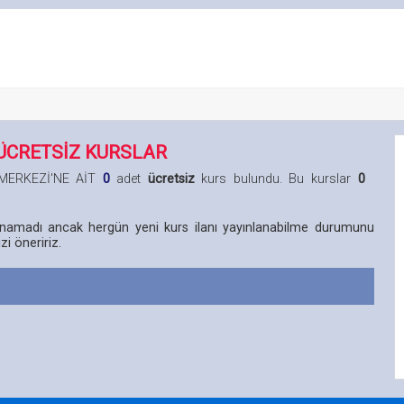
ÜCRETSİZ KURSLAR
 MERKEZİ'NE AİT
0
adet
ücretsiz
kurs bulundu. Bu kurslar
0
lunamadı ancak hergün yeni kurs ilanı yayınlanabilme durumunu
i öneririz.