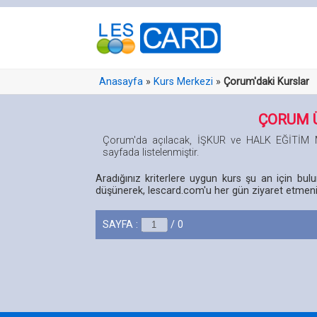
Anasayfa
»
Kurs Merkezi
»
Çorum'daki Kurslar
ÇORUM 
Çorum'da açılacak, İŞKUR ve HALK EĞİTİM
sayfada listelenmiştir.
Aradığınız kriterlere uygun kurs şu an için bu
düşünerek, lescard.com'u her gün ziyaret etmeniz
SAYFA :
/ 0