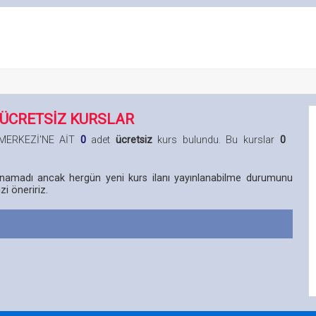
 ÜCRETSİZ KURSLAR
M MERKEZİ'NE AİT
0
adet
ücretsiz
kurs bulundu. Bu kurslar
0
lunamadı ancak hergün yeni kurs ilanı yayınlanabilme durumunu
i öneririz.