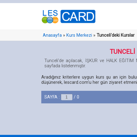
Anasayfa
»
Kurs Merkezi
»
Tunceli'deki Kurslar
TUNCELİ
Tunceli'de açılacak, İŞKUR ve HALK EĞİTİ
sayfada listelenmiştir.
Aradığınız kriterlere uygun kurs şu an için bu
düşünerek, lescard.com'u her gün ziyaret etmeniz
SAYFA :
/ 0