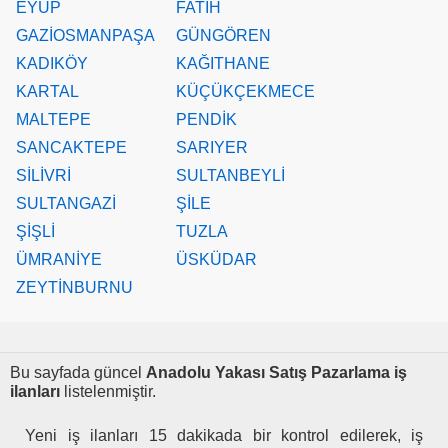
EYÜP
FATİH
GAZİOSMANPAŞA
GÜNGÖREN
KADIKÖY
KAĞITHANE
KARTAL
KÜÇÜKÇEKMECE
MALTEPE
PENDİK
SANCAKTEPE
SARIYER
SİLİVRİ
SULTANBEYLİ
SULTANGAZİ
ŞİLE
ŞİŞLİ
TUZLA
ÜMRANİYE
ÜSKÜDAR
ZEYTİNBURNU
Bu sayfada güncel
Anadolu Yakası Satış Pazarlama iş
ilanları
listelenmiştir.
Yeni iş ilanları 15 dakikada bir kontrol edilerek, iş