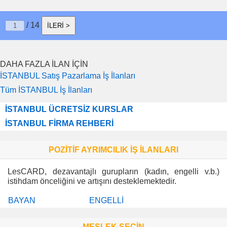
/ 14
İLERİ >
DAHA FAZLA İLAN İÇİN
İSTANBUL Satış Pazarlama İş İlanları
Tüm İSTANBUL İş İlanları
İSTANBUL ÜCRETSİZ KURSLAR
İSTANBUL FİRMA REHBERİ
POZİTİF AYRIMCILIK İŞ İLANLARI
LesCARD, dezavantajlı gurupların (kadın, engelli v.b.)
istihdam önceliğini ve artışını desteklemektedir.
BAYAN
ENGELLİ
MESLEK SEÇİN