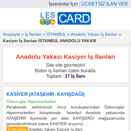
İşverenler İçin :
ÜCRETSİZ İLAN VER
Anasayfa
»
İş İlanları
»
İSTANBUL
»
Anadolu Yakası İş İlanları
»
Kasiyer İş İlanları İSTANBUL ANADOLU YAKASI
Anadolu Yakası Kasiyer İş İlanları
Site site gezmeyin!
Bütün iş ilanları zaten burada.
Toplam :
37 İş İlanı
KASİYER (ATAŞEHİR- KAYIŞDAĞI)
Özkuruşlar Hipermarketleri
Perakende sektörünün öncü kuruluşlarından Özkuruşlar
Hipermarketleri bünyesinde, İstanbul Anadolu yakasında
ATAŞEHİR ilçemizde yer alan KAYIŞDAĞI mağazamızda
görevlendirilmek üzere KASİYER arıyoruz. ...
2 gün önce
Anadolu Yakası Kasiyer İş İlanı