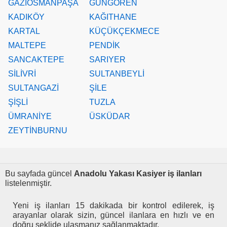
GAZİOSMANPAŞA
GÜNGÖREN
KADIKÖY
KAĞITHANE
KARTAL
KÜÇÜKÇEKMECE
MALTEPE
PENDİK
SANCAKTEPE
SARIYER
SİLİVRİ
SULTANBEYLİ
SULTANGAZİ
ŞİLE
ŞİŞLİ
TUZLA
ÜMRANİYE
ÜSKÜDAR
ZEYTİNBURNU
Bu sayfada güncel
Anadolu Yakası Kasiyer iş ilanları
listelenmiştir.
Yeni iş ilanları 15 dakikada bir kontrol edilerek, iş
arayanlar olarak sizin, güncel ilanlara en hızlı ve en
doğru şeklide ulaşmanız sağlanmaktadır.