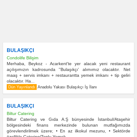
BULAŞIKÇI
Condolife Bilişim
Merhaba, Beykoz - Acarkent'te yer alacak yeni restaurant
açılışımızın kadrosunda ''Bulaşıkçı' alımımız olacaktır. Net
maaş + servis imkanı + restaurantta yemek imkanı + tip geliri
olacaktır. Ha...
Dün Yayınlandı
Anadolu Yakası Bulaşıkçı İş İlanı
BULAŞIKÇI
Biltur Catering
Biltur Catering ve Gıda A.Ş bünyesinde İstanbul/Ataşehir
bölgesindeki finans merkezinde bulunan mutfağımızda
görevlendirilmek üzere; • En az ilkokul mezunu, • Sektörde
özellikle Catering/Toplu Yemek ...