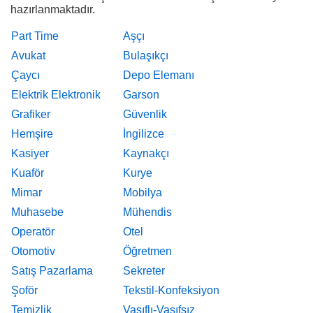
hazırlanmaktadır.
Part Time
Aşçı
Avukat
Bulaşıkçı
Çaycı
Depo Elemanı
Elektrik Elektronik
Garson
Grafiker
Güvenlik
Hemşire
İngilizce
Kasiyer
Kaynakçı
Kuaför
Kurye
Mimar
Mobilya
Muhasebe
Mühendis
Operatör
Otel
Otomotiv
Öğretmen
Satış Pazarlama
Sekreter
Şoför
Tekstil-Konfeksiyon
Temizlik
Vasıflı-Vasıfsız