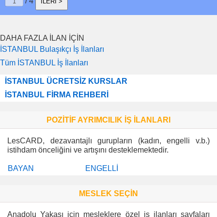
/ 4
İLERİ >
DAHA FAZLA İLAN İÇİN
İSTANBUL Bulaşıkçı İş İlanları
Tüm İSTANBUL İş İlanları
İSTANBUL ÜCRETSİZ KURSLAR
İSTANBUL FİRMA REHBERİ
POZİTİF AYRIMCILIK İŞ İLANLARI
LesCARD, dezavantajlı gurupların (kadın, engelli v.b.)
istihdam önceliğini ve artışını desteklemektedir.
BAYAN
ENGELLİ
MESLEK SEÇİN
Anadolu Yakası için mesleklere özel iş ilanları sayfaları