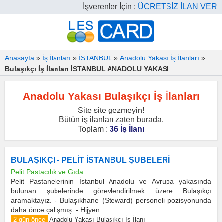
İşverenler İçin :
ÜCRETSİZ İLAN VER
Anasayfa
»
İş İlanları
»
İSTANBUL
»
Anadolu Yakası İş İlanları
»
Bulaşıkçı İş İlanları İSTANBUL ANADOLU YAKASI
Anadolu Yakası Bulaşıkçı İş İlanları
Site site gezmeyin!
Bütün iş ilanları zaten burada.
Toplam :
36 İş İlanı
BULAŞIKÇI - PELİT İSTANBUL ŞUBELERİ
Pelit Pastacılık ve Gıda
Pelit Pastanelerinin İstanbul Anadolu ve Avrupa yakasında
bulunan şubelerinde görevlendirilmek üzere Bulaşıkçı
aramaktayız. - Bulaşıkhane (Steward) personeli pozisyonunda
daha önce çalışmış. - Hijyen...
2 gün önce
Anadolu Yakası Bulaşıkçı İş İlanı