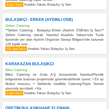
2 gün önce
Anadolu Yakası Bulaşıkçı İş İlanı
BULAŞIKÇI - ERKEK (AYDINLI OSB)
Sefam Catering
**Sefam Catering - Bulaşıkçı-Erkek (Aydınlı OSB'de) İş İlanı**
Sefam Catering olarak, İstanbul Anadolu Yakası'nda Tuzla
ilçesinde yer alan Aydınlı Organize Sanayi Bölgesi'nde bulunan
120 kişilik üret...
10+ gün önce
Anadolu Yakası Bulaşıkçı İş İlanı
KARAKAZAN BULAŞIKÇI
Biltur Catering
Biltur Catering ve Gıda A.Ş bünyesinde İstanbul/Pendik
bölgesinde bulunan projemizde görevlendirilmek üzere; • En az
ilkokul mezunu, • Sektörde özellikle Catering/Toplu Yemek
alanında tecrübeli, • Ka...
2 gün önce
Anadolu Yakası Bulaşıkçı İş İlanı
ÜRETİM BULAŞIKHANE ELEMANI