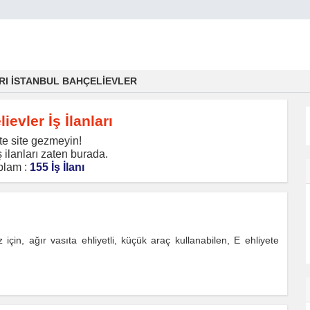
ARI İSTANBUL BAHÇELİEVLER
ievler İş İlanları
te site gezmeyin!
 ilanları zaten burada.
plam :
155 İş İlanı
için, ağır vasıta ehliyetli, küçük araç kullanabilen, E ehliyete