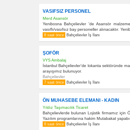
VASIFSIZ PERSONEL
Merd Asansör
Yenibosna Bahçelievler 'de Asansör malzemele
vasıflı/vasıfsız bay personeller alınacaktır. Ye
8 saat önce
Bahçelievler İş İlanı
ŞOFÖR
VYS Ambalaj
İstanbul Bahçelievler'de lokanta sektöründe ma
arayışımız bulunuyor.
Bahçelievler
7 saat önce
Bahçelievler İş İlanı
ÖN MUHASEBE ELEMANI - KADIN
Yıldız Taşımacılık Ticaret
Bahçelievlerde bulunan Lojistik firmamız içi
Yazılım programlarına hakim Mutabakat yapabıle
8 saat önce
Bahçelievler İş İlanı