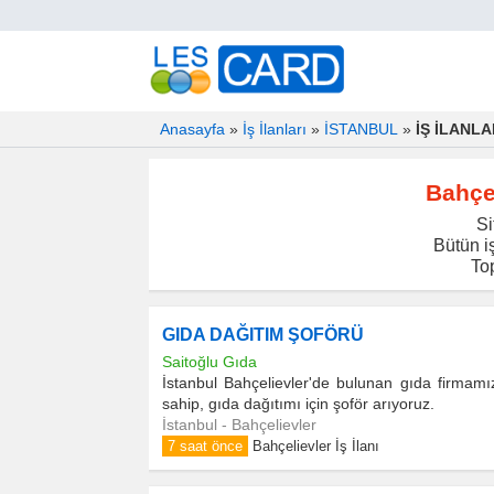
Anasayfa
»
İş İlanları
»
İSTANBUL
»
İŞ İLANL
Bahçel
Si
Bütün iş
To
GIDA DAĞITIM ŞOFÖRÜ
Saitoğlu Gıda
İstanbul Bahçelievler'de bulunan gıda firmamız 
sahip, gıda dağıtımı için şoför arıyoruz.
İstanbul - Bahçelievler
7 saat önce
Bahçelievler İş İlanı