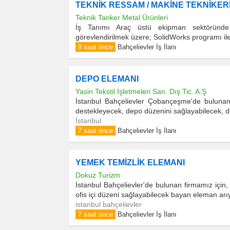
TEKNİK RESSAM / MAKİNE TEKNİKERİ
Teknik Tanker Metal Ürünleri
İş Tanımı Araç üstü ekipman sektöründe 
görevlendirilmek üzere; SolidWorks programı ile 
8 saat önce
Bahçelievler İş İlanı
DEPO ELEMANI
Yasin Tekstil İşletmeleri San. Dış Tic. A.Ş
İstanbul Bahçelievler Çobançeşme'de bulunan
destekleyecek, depo düzenini sağlayabilecek, d
İstanbul
7 saat önce
Bahçelievler İş İlanı
YEMEK TEMİZLİK ELEMANI
Dokuz Turizm
İstanbul Bahçelievler'de bulunan firmamız için, 
ofis içi düzeni sağlayabilecek bayan eleman arı
istanbul bahçelievler
7 saat önce
Bahçelievler İş İlanı