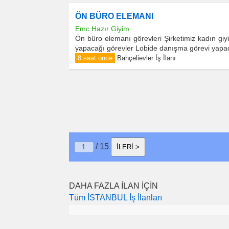
ÖN BÜRO ELEMANI
Emc Hazır Giyim
Ön büro elemanı görevleri Şirketimiz kadın giy
yapacağı görevler Lobide danışma görevi yapac
8 saat önce
Bahçelievler İş İlanı
/ 15
İLERİ >
DAHA FAZLA İLAN İÇİN
Tüm İSTANBUL İş İlanları