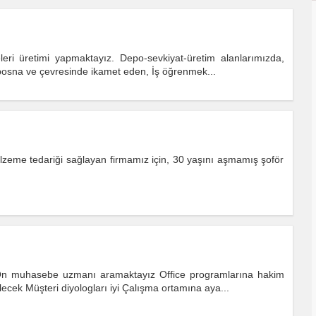
ri üretimi yapmaktayız. Depo-sevkiyat-üretim alanlarımızda,
nibosna ve çevresinde ikamet eden, İş öğrenmek...
lzeme tedariği sağlayan firmamız için, 30 yaşını aşmamış şoför
n Ön muhasebe uzmanı aramaktayız Office programlarına hakim
cek Müşteri diyologları iyi Çalışma ortamına aya...