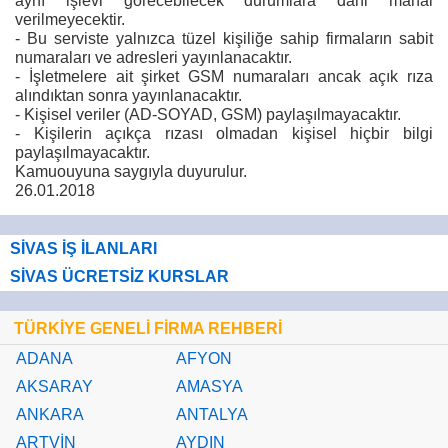
aynı işlevi görecebilecek durumlara dahi mahal
verilmeyecektir.
- Bu serviste yalnızca tüzel kişiliğe sahip firmaların sabit
numaraları ve adresleri yayınlanacaktır.
- İşletmelere ait şirket GSM numaraları ancak açık rıza
alındıktan sonra yayınlanacaktır.
- Kişisel veriler (AD-SOYAD, GSM) paylaşılmayacaktır.
- Kişilerin açıkça rızası olmadan kişisel hiçbir bilgi
paylaşılmayacaktır.
Kamuouyuna saygıyla duyurulur.
26.01.2018
SİVAS İŞ İLANLARI
SİVAS ÜCRETSİZ KURSLAR
TÜRKİYE GENELİ FİRMA REHBERİ
ADANA
AFYON
AKSARAY
AMASYA
ANKARA
ANTALYA
ARTVİN
AYDIN