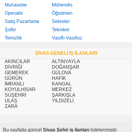
Muhasebe
Mühendis
Operatör
Öğretmen
Satış Pazarlama
Sekreter
Şoför
Tekniker
Temizlik
Vasıflı-Vasıfsız
SİVAS GENELİ İŞ İLANLARI
AKINCILAR
ALTINYAYLA
DİVRİĞİ
DOĞANŞAR
GEMEREK
GÜLOVA
GÜRÜN
HAFİK
İMRANLI
KANGAL
KOYULHİSAR
MERKEZ
SUŞEHRİ
ŞARKIŞLA
ULAŞ
YILDIZELİ
ZARA
Bu sayfada güncel
Sivas Şehir iş ilanları
listelenmiştir.