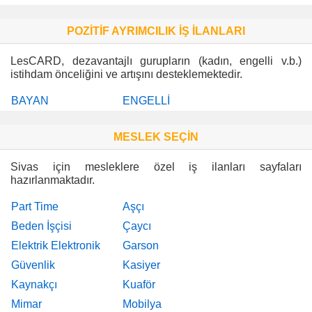
POZİTİF AYRIMCILIK İŞ İLANLARI
LesCARD, dezavantajlı gurupların (kadın, engelli v.b.)
istihdam önceliğini ve artışını desteklemektedir.
BAYAN
ENGELLİ
MESLEK SEÇİN
Sivas için mesleklere özel iş ilanları sayfaları
hazırlanmaktadır.
Part Time
Aşçı
Beden İşçisi
Çaycı
Elektrik Elektronik
Garson
Güvenlik
Kasiyer
Kaynakçı
Kuaför
Mimar
Mobilya