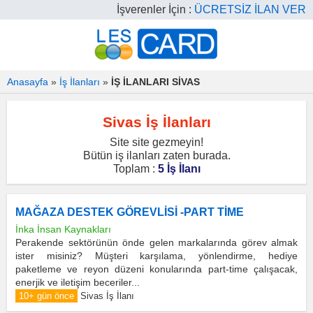
İşverenler İçin :
ÜCRETSİZ İLAN VER
Anasayfa
»
İş İlanları
»
İŞ İLANLARI SİVAS
Sivas İş İlanları
Site site gezmeyin!
Bütün iş ilanları zaten burada.
Toplam :
5 İş İlanı
MAĞAZA DESTEK GÖREVLİSİ -PART TİME
İnka İnsan Kaynakları
Perakende sektörünün önde gelen markalarında görev almak
ister misiniz? Müşteri karşılama, yönlendirme, hediye
paketleme ve reyon düzeni konularında part-time çalışacak,
enerjik ve iletişim beceriler...
10+ gün önce
Sivas İş İlanı