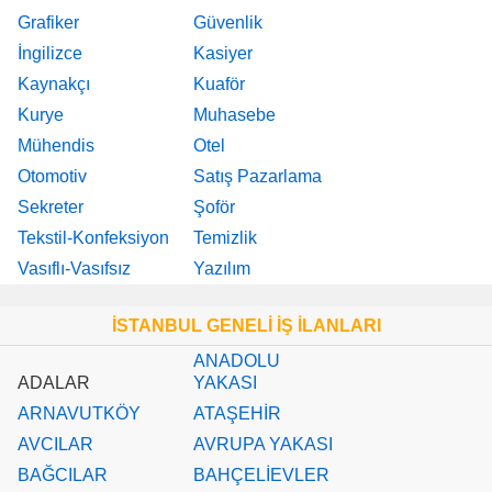
Grafiker
Güvenlik
İngilizce
Kasiyer
Kaynakçı
Kuaför
Kurye
Muhasebe
Mühendis
Otel
Otomotiv
Satış Pazarlama
Sekreter
Şoför
Tekstil-Konfeksiyon
Temizlik
Vasıflı-Vasıfsız
Yazılım
İSTANBUL GENELİ İŞ İLANLARI
ANADOLU
ADALAR
YAKASI
ARNAVUTKÖY
ATAŞEHİR
AVCILAR
AVRUPA YAKASI
BAĞCILAR
BAHÇELİEVLER