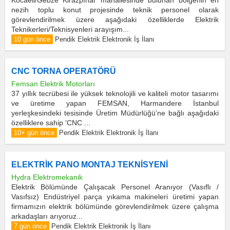
Kocaeli/Gebze Kirazpınar mahallesinde bulunan bölgenin en
nezih toplu konut projesinde teknik personel olarak
görevlendirilmek üzere aşağıdaki özelliklerde Elektrik
Teknikerleri/Teknisyenleri arayışım...
10 gün önce
Pendik Elektrik Elektronik İş İlanı
CNC TORNA OPERATÖRÜ
Femsan Elektrik Motorları
37 yıllık tecrübesi ile yüksek teknolojili ve kaliteli motor tasarımı
ve üretime yapan FEMSAN, Harmandere İstanbul
yerleşkesindeki tesisinde Üretim Müdürlüğü’ne bağlı aşağıdaki
özelliklere sahip 'CNC ...
10+ gün önce
Pendik Elektrik Elektronik İş İlanı
ELEKTRİK PANO MONTAJ TEKNİSYENİ
Hydra Elektromekanik
Elektrik Bölümünde Çalışacak Personel Aranıyor (Vasıflı /
Vasıfsız) Endüstriyel parça yıkama makineleri üretimi yapan
firmamızın elektrik bölümünde görevlendirilmek üzere çalışma
arkadaşları arıyoruz...
7 gün önce
Pendik Elektrik Elektronik İş İlanı