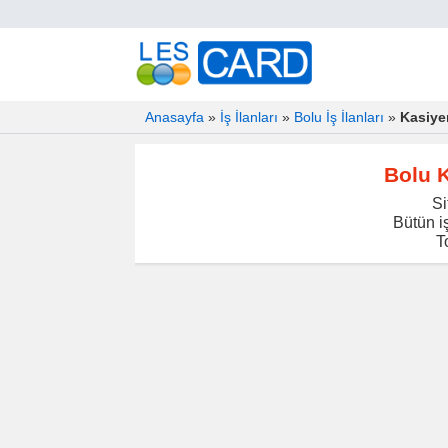
Anasayfa
»
İş İlanları
»
Bolu İş İlanları
»
Kasiyer
Bolu K
Si
Bütün iş
T