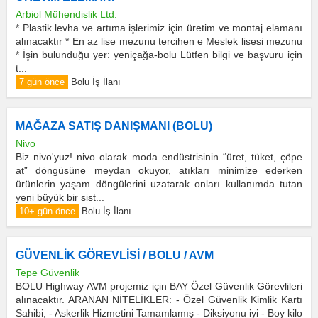
Arbiol Mühendislik Ltd.
* Plastik levha ve artıma işlerimiz için üretim ve montaj elamanı
alınacaktır * En az lise mezunu tercihen e Meslek lisesi mezunu
* İşin bulunduğu yer: yeniçağa-bolu Lütfen bilgi ve başvuru için
t...
7 gün önce
Bolu İş İlanı
MAĞAZA SATIŞ DANIŞMANI (BOLU)
Nivo
Biz nivo'yuz! nivo olarak moda endüstrisinin “üret, tüket, çöpe
at” döngüsüne meydan okuyor, atıkları minimize ederken
ürünlerin yaşam döngülerini uzatarak onları kullanımda tutan
yeni büyük bir sist...
10+ gün önce
Bolu İş İlanı
GÜVENLİK GÖREVLİSİ / BOLU / AVM
Tepe Güvenlik
BOLU Highway AVM projemiz için BAY Özel Güvenlik Görevlileri
alınacaktır. ARANAN NİTELİKLER: - Özel Güvenlik Kimlik Kartı
Sahibi, - Askerlik Hizmetini Tamamlamış - Diksiyonu iyi - Boy kilo