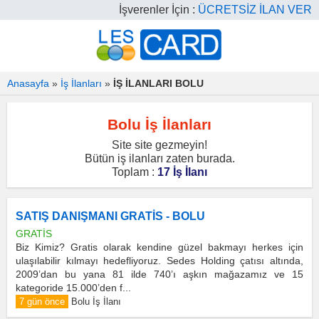
İşverenler İçin :
ÜCRETSİZ İLAN VER
Anasayfa
»
İş İlanları
»
İŞ İLANLARI BOLU
Bolu İş İlanları
Site site gezmeyin!
Bütün iş ilanları zaten burada.
Toplam :
17 İş İlanı
SATIŞ DANIŞMANI GRATİS - BOLU
GRATİS
Biz Kimiz? Gratis olarak kendine güzel bakmayı herkes için
ulaşılabilir kılmayı hedefliyoruz. Sedes Holding çatısı altında,
2009’dan bu yana 81 ilde 740’ı aşkın mağazamız ve 15
kategoride 15.000’den f...
7 gün önce
Bolu İş İlanı