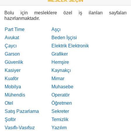
MESLEK SEÇİN
Bolu için mesleklere özel iş ilanları sayfaları
hazırlanmaktadır.
Part Time
Aşçı
Avukat
Beden İşçisi
Çaycı
Elektrik Elektronik
Garson
Grafiker
Güvenlik
Hemşire
Kasiyer
Kaynakçı
Kuaför
Mimar
Mobilya
Muhasebe
Mühendis
Operatör
Otel
Öğretmen
Satış Pazarlama
Sekreter
Şoför
Temizlik
Vasıflı-Vasıfsız
Yazılım