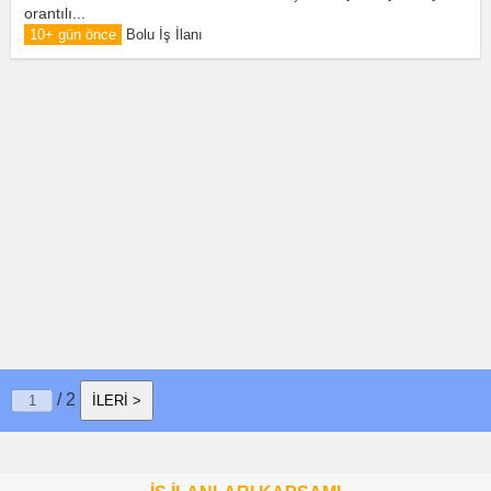
orantılı...
10+ gün önce
Bolu İş İlanı
/ 2
İLERİ >