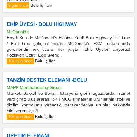
8 gün önce
Bolu İş İlanı
EKİP ÜYESİ - BOLU HİGHWAY
McDonald's
Haydi Sen de McDonald’s Ekibine Katıl! Bolu Highway Full time
/ Part time çalışma imkânı McDonald’s FSM restoranında
görevlendirilmek üzere, her yaştan Ekip Üyeleri arıyoruz!
Pozisyon Özeti: Ekip üyem...
10+ gün önce
Bolu İş İlanı
TANZİM DESTEK ELEMANI -BOLU
MAPP Merchandising Group
Market, Bakkal ve Benzin İstasyonu gibi mağazalarda, hizmet
verdiğimiz uluslararası bir FMCG firmasının ürünlerinin stok ve
dizilim kontrolünü yapacak, perakendeciye ürünler hakkında
bilgi verecek, dö...
10+ gün önce
Bolu İş İlanı
ÜRETİM ELEMANI