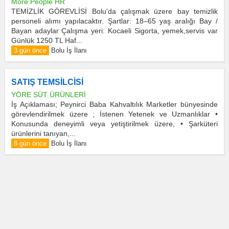
More People HR
TEMİZLİK GÖREVLİSİ Bolu'da çalışmak üzere bay temizlik
personeli alımı yapılacaktır. Şartlar: 18–65 yaş aralığı Bay /
Bayan adaylar Çalışma yeri: Kocaeli Sigorta, yemek,servis var
Günlük 1250 TL Haf...
3 gün önce
Bolu İş İlanı
SATIŞ TEMSİLCİSİ
YÖRE SÜT ÜRÜNLERİ
İş Açıklaması; Peynirci Baba Kahvaltılık Marketler bünyesinde
görevlendirilmek üzere ; İstenen Yetenek ve Uzmanlıklar •
Konusunda deneyimli veya yetiştirilmek üzere, • Şarküteri
ürünlerini tanıyan,...
8 gün önce
Bolu İş İlanı