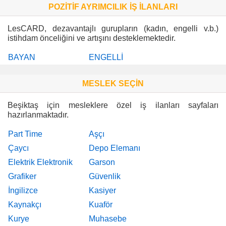
POZİTİF AYRIMCILIK İŞ İLANLARI
LesCARD, dezavantajlı gurupların (kadın, engelli v.b.)
istihdam önceliğini ve artışını desteklemektedir.
BAYAN
ENGELLİ
MESLEK SEÇİN
Beşiktaş için mesleklere özel iş ilanları sayfaları
hazırlanmaktadır.
Part Time
Aşçı
Çaycı
Depo Elemanı
Elektrik Elektronik
Garson
Grafiker
Güvenlik
İngilizce
Kasiyer
Kaynakçı
Kuaför
Kurye
Muhasebe