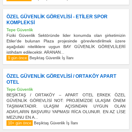
ÖZEL GÜVENLİK GÖREVLİSİ - ETİLER SPOR
KOMPLEKSİ
Tepe Güvenlik
Fiziki Güvenlik Sektöründe lider konumda olan şirketimizin
Etiler'de bulunan Plaza projesinde görevlendirilmek üzere
aşağıdaki niteliklere uygun BAY GÜVENLİK GÖREVLİLERİ
istihdam edilecektir. ARANAN...
9 gün önce
Beşiktaş Güvenlik İş İlanı
ÖZEL GÜVENLİK GÖREVLİSİ / ORTAKÖY APART
OTEL
Tepe Güvenlik
BEŞİKTAŞ / ORTAKÖY – APART OTEL ERKEK ÖZEL
GÜVENLİK GÖREVLİSİ NOT: PROJEMİZDE ULAŞIM ÖNEM
TAŞIMAKTADIR. ULAŞIM AÇISINDAN UYGUN OLAN
ADAYLARIN BAŞVURU YAPMASI RİCA OLUNUR. EN AZ LİSE
MEZUNU EN A...
10+ gün önce
Beşiktaş Güvenlik İş İlanı