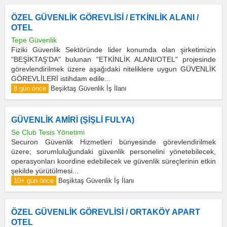
ÖZEL GÜVENLİK GÖREVLİSİ / ETKİNLİK ALANI /
OTEL
Tepe Güvenlik
Fiziki Güvenlik Sektöründe lider konumda olan şirketimizin
"BEŞİKTAŞ'DA" bulunan "ETKİNLİK ALANI/OTEL" projesinde
görevlendirilmek üzere aşağıdaki niteliklere uygun GÜVENLİK
GÖREVLİLERİ istihdam edile...
8 gün önce
Beşiktaş Güvenlik İş İlanı
GÜVENLİK AMİRİ (ŞİŞLİ FULYA)
Se Club Tesis Yönetimi
Securon Güvenlik Hizmetleri bünyesinde görevlendirilmek
üzere; sorumluluğundaki güvenlik personelini yönetebilecek,
operasyonları koordine edebilecek ve güvenlik süreçlerinin etkin
şekilde yürütülmesi...
10+ gün önce
Beşiktaş Güvenlik İş İlanı
ÖZEL GÜVENLİK GÖREVLİSİ / ORTAKÖY APART
OTEL