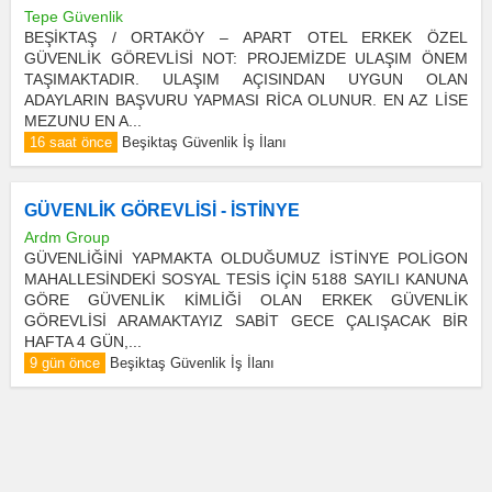
Tepe Güvenlik
BEŞİKTAŞ / ORTAKÖY – APART OTEL ERKEK ÖZEL
GÜVENLİK GÖREVLİSİ NOT: PROJEMİZDE ULAŞIM ÖNEM
TAŞIMAKTADIR. ULAŞIM AÇISINDAN UYGUN OLAN
ADAYLARIN BAŞVURU YAPMASI RİCA OLUNUR. EN AZ LİSE
MEZUNU EN A...
16 saat önce
Beşiktaş Güvenlik İş İlanı
GÜVENLİK GÖREVLİSİ - İSTİNYE
Ardm Group
GÜVENLİĞİNİ YAPMAKTA OLDUĞUMUZ İSTİNYE POLİGON
MAHALLESİNDEKİ SOSYAL TESİS İÇİN 5188 SAYILI KANUNA
GÖRE GÜVENLİK KİMLİĞİ OLAN ERKEK GÜVENLİK
GÖREVLİSİ ARAMAKTAYIZ SABİT GECE ÇALIŞACAK BİR
HAFTA 4 GÜN,...
9 gün önce
Beşiktaş Güvenlik İş İlanı