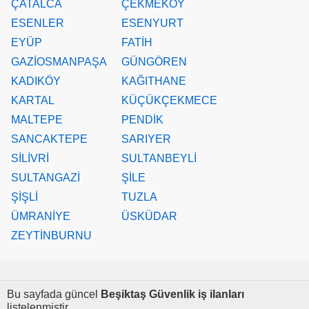
ÇATALCA
ÇEKMEKÖY
ESENLER
ESENYURT
EYÜP
FATİH
GAZİOSMANPAŞA
GÜNGÖREN
KADIKÖY
KAĞITHANE
KARTAL
KÜÇÜKÇEKMECE
MALTEPE
PENDİK
SANCAKTEPE
SARIYER
SİLİVRİ
SULTANBEYLİ
SULTANGAZİ
ŞİLE
ŞİŞLİ
TUZLA
ÜMRANİYE
ÜSKÜDAR
ZEYTİNBURNU
Bu sayfada güncel
Beşiktaş Güvenlik iş ilanları
listelenmiştir.