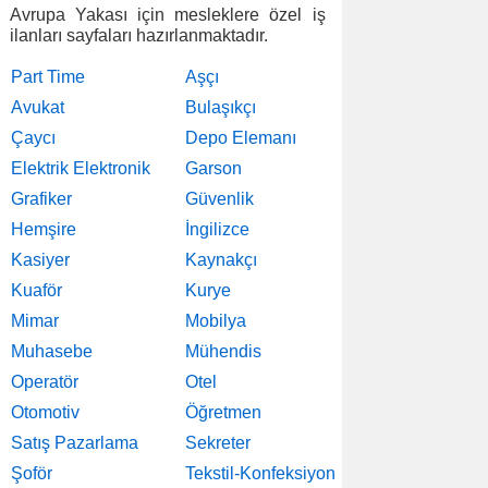
Avrupa Yakası için mesleklere özel iş
ilanları sayfaları hazırlanmaktadır.
Part Time
Aşçı
Avukat
Bulaşıkçı
Çaycı
Depo Elemanı
Elektrik Elektronik
Garson
Grafiker
Güvenlik
Hemşire
İngilizce
Kasiyer
Kaynakçı
Kuaför
Kurye
Mimar
Mobilya
Muhasebe
Mühendis
Operatör
Otel
Otomotiv
Öğretmen
Satış Pazarlama
Sekreter
Şoför
Tekstil-Konfeksiyon