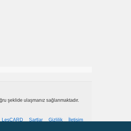
 doğru şeklide ulaşmanız sağlanmaktadır.
LesCARD
Şartlar
Gizlilik
İletişim