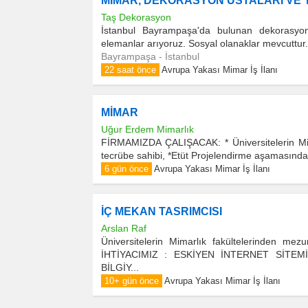
MİMAR, DEKORASYON USTALARI VE 
Taş Dekorasyon
İstanbul Bayrampaşa'da bulunan dekorasyon
elemanlar arıyoruz. Sosyal olanaklar mevcuttur.
Bayrampaşa - İstanbul
22 saat önce
Avrupa Yakası Mimar İş İlanı
MİMAR
Uğur Erdem Mimarlık
FİRMAMIZDA ÇALIŞACAK: * Üniversitelerin Mim
tecrübe sahibi, *Etüt Projelendirme aşamasında gö
6 gün önce
Avrupa Yakası Mimar İş İlanı
İÇ MEKAN TASRIMCISI
Arslan Raf
Üniversitelerin Mimarlık fakültelerinden mez
İHTİYACIMIZ : ESKİYEN İNTERNET SİTE
BİLGİY...
10+ gün önce
Avrupa Yakası Mimar İş İlanı