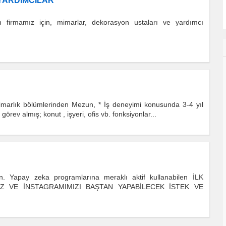
YARDIMCILAR
 firmamız için, mimarlar, dekorasyon ustaları ve yardımcı
arlık bölümlerinden Mezun, * İş deneyimi konusunda 3-4 yıl
rev almış; konut , işyeri, ofis vb. fonksiyonlar...
un. Yapay zeka programlarına meraklı aktif kullanabilen İLK
MİZ VE İNSTAGRAMIMIZI BAŞTAN YAPABİLECEK İSTEK VE