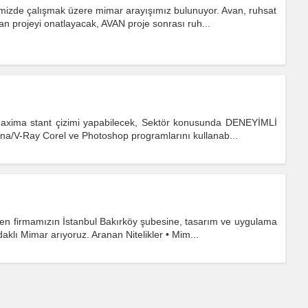
imizde çalışmak üzere mimar arayışımız bulunuyor. Avan, ruhsat
n projeyi onatlayacak, AVAN proje sonrası ruh...
 Maxima stant çizimi yapabilecek, Sektör konusunda DENEYİMLİ
a/V-Ray Corel ve Photoshop programlarını kullanab...
ren firmamızın İstanbul Bakırköy şubesine, tasarım ve uygulama
klı Mimar arıyoruz. Aranan Nitelikler • Mim...