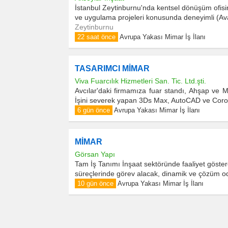
İstanbul Zeytinburnu'nda kentsel dönüşüm ofis
ve uygulama projeleri konusunda deneyimli (Ava
Zeytinburnu
22 saat önce
Avrupa Yakası Mimar İş İlanı
TASARIMCI MİMAR
Viva Fuarcılık Hizmetleri San. Tic. Ltd.şti.
Avcılar'daki firmamıza fuar standı, Ahşap ve
İşini severek yapan 3Ds Max, AutoCAD ve Coron
6 gün önce
Avrupa Yakası Mimar İş İlanı
MİMAR
Görsan Yapı
Tam İş Tanımı İnşaat sektöründe faaliyet göste
süreçlerinde görev alacak, dinamik ve çözüm oda
10 gün önce
Avrupa Yakası Mimar İş İlanı