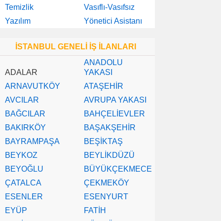
Temizlik
Vasıflı-Vasıfsız
Yazılım
Yönetici Asistanı
İSTANBUL GENELİ İŞ İLANLARI
ANADOLU
ADALAR
YAKASI
ARNAVUTKÖY
ATAŞEHİR
AVCILAR
AVRUPA YAKASI
BAĞCILAR
BAHÇELİEVLER
BAKIRKÖY
BAŞAKŞEHİR
BAYRAMPAŞA
BEŞİKTAŞ
BEYKOZ
BEYLİKDÜZÜ
BEYOĞLU
BÜYÜKÇEKMECE
ÇATALCA
ÇEKMEKÖY
ESENLER
ESENYURT
EYÜP
FATİH