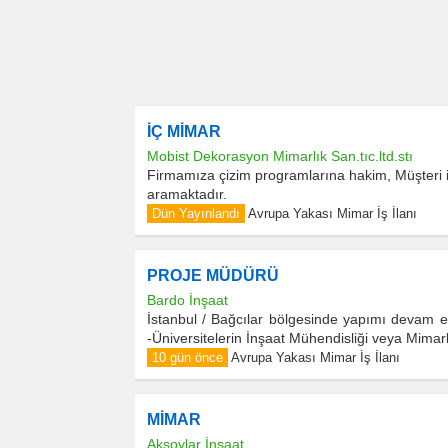
İÇ MİMAR
Mobist Dekorasyon Mimarlık San.tıc.ltd.stı
Firmamıza çizim programlarına hakim, Müşteri ili
aramaktadır.
Dün Yayınlandı
Avrupa Yakası Mimar İş İlanı
PROJE MÜDÜRÜ
Bardo İnşaat
İstanbul / Bağcılar bölgesinde yapımı devam 
-Üniversitelerin İnşaat Mühendisliği veya Mimar
10 gün önce
Avrupa Yakası Mimar İş İlanı
MİMAR
Aksoylar İnşaat