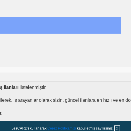
 ilanları
listelenmiştir.
dilerek, iş arayanlar olarak sizin, güncel ilanlara en hızlı ve en
r.
LesCARD'ı kullanarak
Çerez Politikamızı
kabul etmiş sayılırsınız.
X