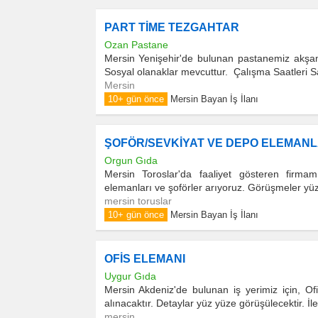
PART TİME TEZGAHTAR
Ozan Pastane
Mersin Yenişehir'de bulunan pastanemiz akşam
Sosyal olanaklar mevcuttur. Çalışma Saatleri S
Mersin
10+ gün önce
Mersin Bayan İş İlanı
ŞOFÖR/SEVKİYAT VE DEPO ELEMANL
Orgun Gıda
Mersin Toroslar'da faaliyet gösteren firm
elemanları ve şoförler arıyoruz. Görüşmeler yüz y
mersin toruslar
10+ gün önce
Mersin Bayan İş İlanı
OFİS ELEMANI
Uygur Gıda
Mersin Akdeniz'de bulunan iş yerimiz için, Of
alınacaktır. Detaylar yüz yüze görüşülecektir. İlet
mersin