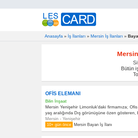
Anasayfa
»
İş İlanları
»
Mersin İş İlanları
»
Baya
Mersin
Si
Bütün iş
To
OFİS ELEMANI
Bilin İnşaat
Mersin Yenişehir Limonluk'daki firmamıza; Ofis
yaş aralığında Dış görünüşüne özen gösteren, b
Mersin - Yenişehir
10+ gün önce
Mersin Bayan İş İlanı