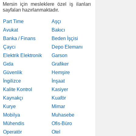
Mersin için mesleklere özel iş ilanları
sayfaları hazırlanmaktadır.
Part Time
Aşçı
Avukat
Bakıcı
Banka / Finans
Beden İşçisi
Çaycı
Depo Elemanı
Elektrik Elektronik
Garson
Gıda
Grafiker
Güvenlik
Hemşire
İngilizce
İnşaat
Kalite Kontrol
Kasiyer
Kaynakçı
Kuaför
Kurye
Mimar
Mobilya
Muhasebe
Mühendis
Ofis-Büro
Operatör
Otel