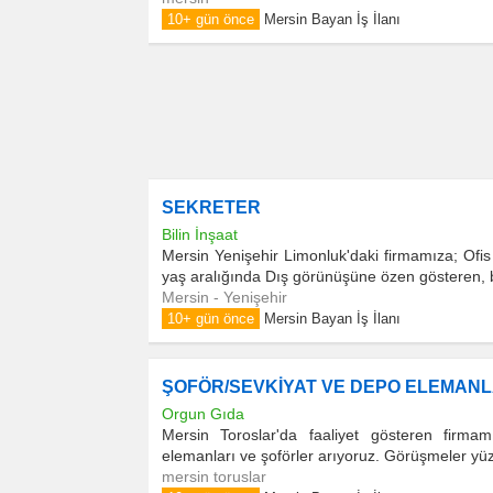
10+ gün önce
Mersin Bayan İş İlanı
SEKRETER
Bilin İnşaat
Mersin Yenişehir Limonluk'daki firmamıza; Ofis
yaş aralığında Dış görünüşüne özen gösteren, b
Mersin - Yenişehir
10+ gün önce
Mersin Bayan İş İlanı
ŞOFÖR/SEVKİYAT VE DEPO ELEMANL
Orgun Gıda
Mersin Toroslar'da faaliyet gösteren firm
elemanları ve şoförler arıyoruz. Görüşmeler yüz y
mersin toruslar