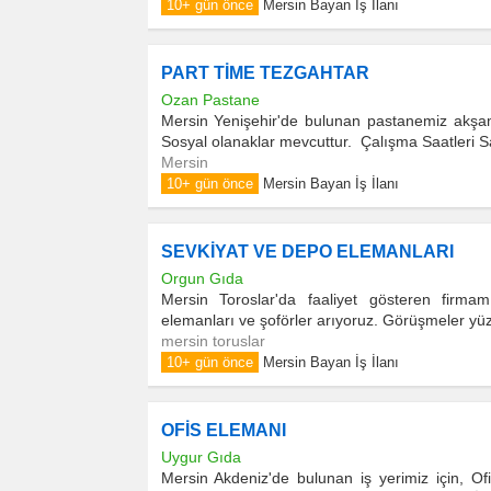
10+ gün önce
Mersin Bayan İş İlanı
PART TİME TEZGAHTAR
Ozan Pastane
Mersin Yenişehir'de bulunan pastanemiz akşam
Sosyal olanaklar mevcuttur. Çalışma Saatleri S
Mersin
10+ gün önce
Mersin Bayan İş İlanı
SEVKİYAT VE DEPO ELEMANLARI
Orgun Gıda
Mersin Toroslar'da faaliyet gösteren firm
elemanları ve şoförler arıyoruz. Görüşmeler yüz y
mersin toruslar
10+ gün önce
Mersin Bayan İş İlanı
OFİS ELEMANI
Uygur Gıda
Mersin Akdeniz'de bulunan iş yerimiz için, Of