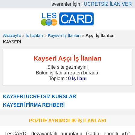
İşverenler İçin :
ÜCRETSİZ İLAN VER
Anasayfa
»
İş İlanları
»
Kayseri İş İlanları
»
Aşçı İş İlanları
KAYSERİ
Kayseri Aşçı İş İlanları
Site site gezmeyin!
Bütün iş ilanları zaten burada.
Toplam :
0 İş İlanı
KAYSERİ ÜCRETSİZ KURSLAR
KAYSERİ FİRMA REHBERİ
POZİTİF AYRIMCILIK İŞ İLANLARI
LesCARD, dezavantajlı gurupların (kadın, engelli v.b.)