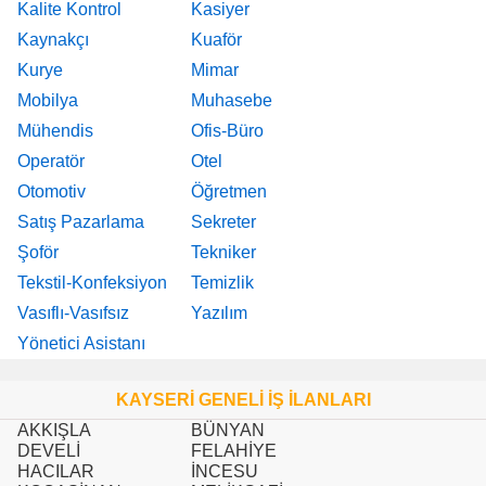
Kalite Kontrol
Kasiyer
Kaynakçı
Kuaför
Kurye
Mimar
Mobilya
Muhasebe
Mühendis
Ofis-Büro
Operatör
Otel
Otomotiv
Öğretmen
Satış Pazarlama
Sekreter
Şoför
Tekniker
Tekstil-Konfeksiyon
Temizlik
Vasıflı-Vasıfsız
Yazılım
Yönetici Asistanı
KAYSERİ GENELİ İŞ İLANLARI
AKKIŞLA
BÜNYAN
DEVELİ
FELAHİYE
HACILAR
İNCESU