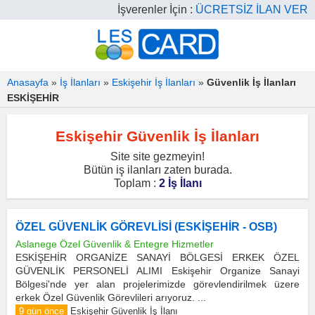
İşverenler İçin :
ÜCRETSİZ İLAN VER
Anasayfa
»
İş İlanları
»
Eskişehir İş İlanları
»
Güvenlik İş İlanları
ESKİŞEHİR
Eskişehir Güvenlik İş İlanları
Site site gezmeyin!
Bütün iş ilanları zaten burada.
Toplam :
2 İş İlanı
ÖZEL GÜVENLİK GÖREVLİSİ (ESKİŞEHİR - OSB)
Aslanege Özel Güvenlik & Entegre Hizmetler
ESKİŞEHİR ORGANİZE SANAYİ BÖLGESİ ERKEK ÖZEL
GÜVENLİK PERSONELİ ALIMI Eskişehir Organize Sanayi
Bölgesi'nde yer alan projelerimizde görevlendirilmek üzere
erkek Özel Güvenlik Görevlileri arıyoruz. ...
9 gün önce
Eskişehir Güvenlik İş İlanı