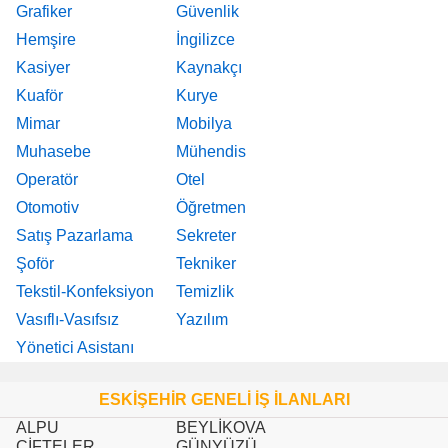
Grafiker
Güvenlik
Hemşire
İngilizce
Kasiyer
Kaynakçı
Kuaför
Kurye
Mimar
Mobilya
Muhasebe
Mühendis
Operatör
Otel
Otomotiv
Öğretmen
Satış Pazarlama
Sekreter
Şoför
Tekniker
Tekstil-Konfeksiyon
Temizlik
Vasıflı-Vasıfsız
Yazılım
Yönetici Asistanı
ESKİŞEHİR GENELİ İŞ İLANLARI
ALPU
BEYLİKOVA
ÇİFTELER
GÜNYÜZÜ