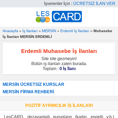
İşverenler İçin :
ÜCRETSİZ İLAN VER
Anasayfa
»
İş İlanları
»
MERSİN
»
Erdemli İş İlanları
»
Muhasebe
İş İlanları MERSİN ERDEMLİ
Erdemli Muhasebe İş İlanları
Site site gezmeyin!
Bütün iş ilanları zaten burada.
Toplam :
0 İş İlanı
MERSİN ÜCRETSİZ KURSLAR
MERSİN FİRMA REHBERİ
POZİTİF AYRIMCILIK İŞ İLANLARI
LesCARD, dezavantajlı gurupların (kadın, engelli v.b.)