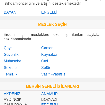
istihdam önceliğini ve artışını desteklemektedir.
BAYAN
ENGELLİ
MESLEK SEÇİN
Erdemli için mesleklere özel iş ilanları sayfaları
hazırlanmaktadır.
Çaycı
Garson
Güvenlik
Kaynakçı
Muhasebe
Otel
Sekreter
Şoför
Temizlik
Vasıflı-Vasıfsız
MERSİN GENELİ İŞ İLANLARI
AKDENİZ
ANAMUR
AYDINCIK
BOZYAZI
ÇAMLIYAYLA
ERDEMLİ