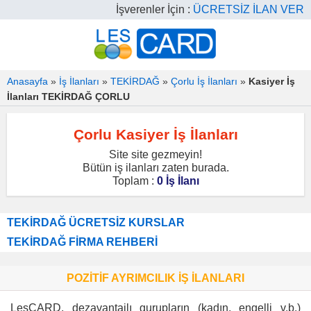
İşverenler İçin :
ÜCRETSİZ İLAN VER
Anasayfa
»
İş İlanları
»
TEKİRDAĞ
»
Çorlu İş İlanları
»
Kasiyer İş
İlanları TEKİRDAĞ ÇORLU
Çorlu Kasiyer İş İlanları
Site site gezmeyin!
Bütün iş ilanları zaten burada.
Toplam :
0 İş İlanı
TEKİRDAĞ ÜCRETSİZ KURSLAR
TEKİRDAĞ FİRMA REHBERİ
POZİTİF AYRIMCILIK İŞ İLANLARI
LesCARD, dezavantajlı gurupların (kadın, engelli v.b.)