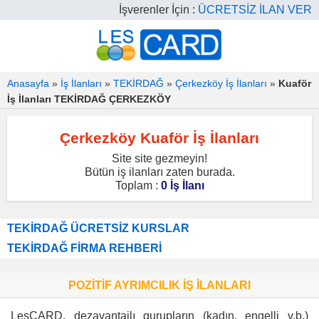
İşverenler İçin :
ÜCRETSİZ İLAN VER
Anasayfa
»
İş İlanları
»
TEKİRDAĞ
»
Çerkezköy İş İlanları
»
Kuaför
İş İlanları TEKİRDAĞ ÇERKEZKÖY
Çerkezköy Kuaför İş İlanları
Site site gezmeyin!
Bütün iş ilanları zaten burada.
Toplam :
0 İş İlanı
TEKİRDAĞ ÜCRETSİZ KURSLAR
TEKİRDAĞ FİRMA REHBERİ
POZİTİF AYRIMCILIK İŞ İLANLARI
LesCARD, dezavantajlı gurupların (kadın, engelli v.b.)