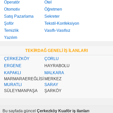
Operatör
Otel
Otomotiv
Öğretmen
Satış Pazarlama
Sekreter
Şoför
Tekstil-Konfeksiyon
Temizlik
Vasıflı-Vasıfsız
Yazılım
TEKİRDAĞ GENELİ İŞ İLANLARI
ÇERKEZKÖY
ÇORLU
ERGENE
HAYRABOLU
KAPAKLI
MALKARA
MARMARAEREĞLİSİ
MERKEZ
MURATLI
SARAY
SÜLEYMANPAŞA
ŞARKÖY
Bu sayfada güncel
Çerkezköy Kuaför iş ilanları