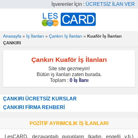
İşverenler İçin :
ÜCRETSİZ İLAN VER
Anasayfa
»
İş İlanları
»
Çankırı İş İlanları
»
Kuaför İş İlanları
ÇANKIRI
Çankırı Kuaför İş İlanları
Site site gezmeyin!
Bütün iş ilanları zaten burada.
Toplam :
0 İş İlanı
ÇANKIRI ÜCRETSİZ KURSLAR
ÇANKIRI FİRMA REHBERİ
POZİTİF AYRIMCILIK İŞ İLANLARI
LesCARD, dezavantajlı gurupların (kadın, engelli v.b.)