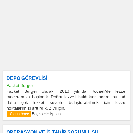
DEPO GÖREVLİSİ
Packet Burger
Packet Burger olarak, 2013 yılında Kocaeli’de lezzet
maceramıza başladık. Doğru lezzeti bulduktan sonra, bu tadı
daha çok lezzet severle buluşturabilmek için lezzet
noktalarımızı arttırdık. 2 yıl için...
10 gün önce
Başiskele İş İlanı
OPERASYON VE İŞ TAKİP SORUMLUSU