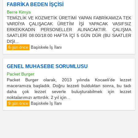
FABRİKA BEDEN İŞÇİSİ
Berre Kimya
TEMİZLİK VE KOZMETİK ÜRETİMİ YAPAN FABRİKAMIZA TEK
VARDİYA ÇALIŞACAK ÜRETİM İŞİ YAPACAK VASIFSIZ
ERKEK/KADIN PERSONELLER ALINACAKTIR. ÇALIŞMA
SAATLERİ 08:00/18:00 HAFTA İÇİ 5 GÜN DÜR (BU SAATLER
DIŞI...
6 gün önce
Başiskele İş İlanı
GENEL MUHASEBE SORUMLUSU
Packet Burger
Packet Burger olarak, 2013 yılında Kocaeli’de lezzet
maceramıza başladık. Doğru lezzeti bulduktan sonra, bu tadı
daha çok lezzet severle buluşturabilmek için lezzet
noktalarımızı arttırdık. 2 yıl için...
9 gün önce
Başiskele İş İlanı