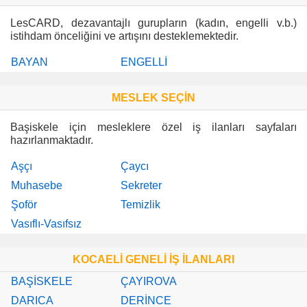
LesCARD, dezavantajlı gurupların (kadın, engelli v.b.)
istihdam önceliğini ve artışını desteklemektedir.
BAYAN
ENGELLİ
MESLEK SEÇİN
Başiskele için mesleklere özel iş ilanları sayfaları
hazırlanmaktadır.
Aşçı
Çaycı
Muhasebe
Sekreter
Şoför
Temizlik
Vasıflı-Vasıfsız
KOCAELİ GENELİ İŞ İLANLARI
BAŞİSKELE
ÇAYIROVA
DARICA
DERİNCE