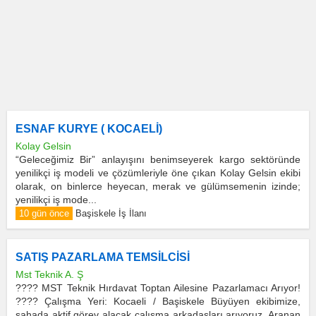
ESNAF KURYE ( KOCAELİ)
Kolay Gelsin
“Geleceğimiz Bir” anlayışını benimseyerek kargo sektöründe
yenilikçi iş modeli ve çözümleriyle öne çıkan Kolay Gelsin ekibi
olarak, on binlerce heyecan, merak ve gülümsemenin izinde;
yenilikçi iş mode...
10 gün önce
Başiskele İş İlanı
SATIŞ PAZARLAMA TEMSİLCİSİ
Mst Teknik A. Ş
???? MST Teknik Hırdavat Toptan Ailesine Pazarlamacı Arıyor!
???? Çalışma Yeri: Kocaeli / Başiskele Büyüyen ekibimize,
sahada aktif görev alacak çalışma arkadaşları arıyoruz. Aranan