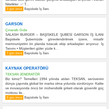
Nitelikler: ✅ T...
3 gün önce
Başiskele İş İlanı
GARSON
Çınaraltı Gıda
SALASH BURGER – BAŞİSKELE ŞUBESİ GARSON İŞ İLANI
Başiskele Şubemizde görevlendirilmek üzere, misafir
memnuniyetini ön planda tutacak ekip arkadaşları arıyoruz. İş
Tanımı • Müşterileri güler yüzle k...
7 gün önce
Başiskele İş İlanı
KAYNAK OPERATÖRÜ
TEKSAN JENERATÖR
Biz kimiz? Temelleri 1994 yılında atılan TEKSAN, serüvenini
dünya çapında global bir marka olma yolunda sürdürüyor. Kalite
ve inovasyonda öncü bir mühendislik şirketi olarak güvenilir güç
mottosu ile...
9 gün önce
Başiskele İş İlanı