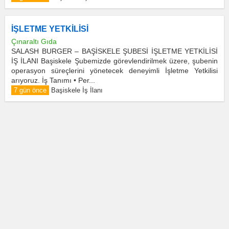
İŞLETME YETKİLİSİ
Çınaraltı Gıda
SALASH BURGER – BAŞİSKELE ŞUBESİ İŞLETME YETKİLİSİ
İŞ İLANI Başiskele Şubemizde görevlendirilmek üzere, şubenin
operasyon süreçlerini yönetecek deneyimli İşletme Yetkilisi
arıyoruz. İş Tanımı • Per...
7 gün önce
Başiskele İş İlanı