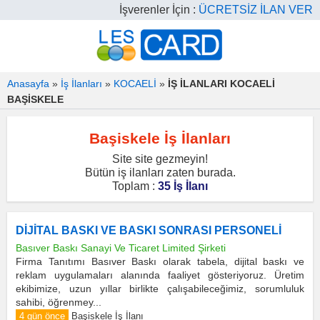
İşverenler İçin :
ÜCRETSİZ İLAN VER
Anasayfa
»
İş İlanları
»
KOCAELİ
»
İŞ İLANLARI KOCAELİ
BAŞİSKELE
Başiskele İş İlanları
Site site gezmeyin!
Bütün iş ilanları zaten burada.
Toplam :
35 İş İlanı
DİJİTAL BASKI VE BASKI SONRASI PERSONELİ
Basıver Baskı Sanayi Ve Ticaret Limited Şirketi
Firma Tanıtımı Basıver Baskı olarak tabela, dijital baskı ve
reklam uygulamaları alanında faaliyet gösteriyoruz. Üretim
ekibimize, uzun yıllar birlikte çalışabileceğimiz, sorumluluk
sahibi, öğrenmey...
4 gün önce
Başiskele İş İlanı