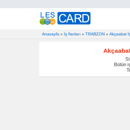
Anasayfa
»
İş İlanları
»
TRABZON
»
Akçaabat İş
Akçaabat 
Si
Bütün iş
T