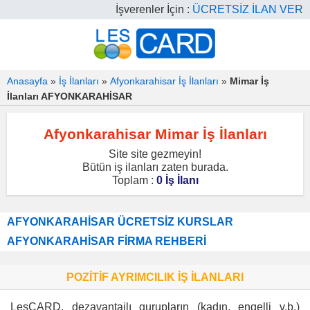
İşverenler İçin :
ÜCRETSİZ İLAN VER
Anasayfa
»
İş İlanları
»
Afyonkarahisar İş İlanları
»
Mimar İş
İlanları AFYONKARAHİSAR
Afyonkarahisar Mimar İş İlanları
Site site gezmeyin!
Bütün iş ilanları zaten burada.
Toplam :
0 İş İlanı
AFYONKARAHİSAR ÜCRETSİZ KURSLAR
AFYONKARAHİSAR FİRMA REHBERİ
POZİTİF AYRIMCILIK İŞ İLANLARI
LesCARD, dezavantajlı gurupların (kadın, engelli v.b.)