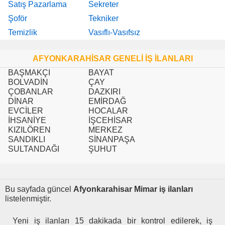
Satış Pazarlama
Sekreter
Şoför
Tekniker
Temizlik
Vasıflı-Vasıfsız
AFYONKARAHİSAR GENELİ İŞ İLANLARI
BAŞMAKÇI
BAYAT
BOLVADİN
ÇAY
ÇOBANLAR
DAZKIRI
DİNAR
EMİRDAĞ
EVCİLER
HOCALAR
İHSANİYE
İŞCEHİSAR
KIZILÖREN
MERKEZ
SANDIKLI
SİNANPAŞA
SULTANDAĞI
ŞUHUT
Bu sayfada güncel
Afyonkarahisar Mimar iş ilanları
listelenmiştir.
Yeni iş ilanları 15 dakikada bir kontrol edilerek, iş