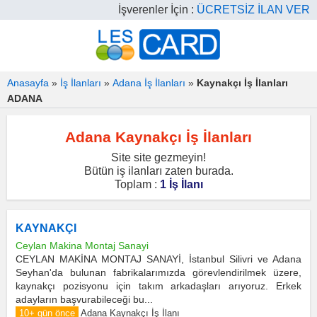
İşverenler İçin :
ÜCRETSİZ İLAN VER
Anasayfa
»
İş İlanları
»
Adana İş İlanları
»
Kaynakçı İş İlanları
ADANA
Adana Kaynakçı İş İlanları
Site site gezmeyin!
Bütün iş ilanları zaten burada.
Toplam :
1 İş İlanı
KAYNAKÇI
Ceylan Makina Montaj Sanayi
CEYLAN MAKİNA MONTAJ SANAYİ, İstanbul Silivri ve Adana
Seyhan'da bulunan fabrikalarımızda görevlendirilmek üzere,
kaynakçı pozisyonu için takım arkadaşları arıyoruz. Erkek
adayların başvurabileceği bu...
10+ gün önce
Adana Kaynakçı İş İlanı