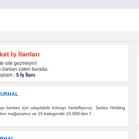
kat İş İlanları
te site gezmeyin!
 ilanları zaten burada.
oplam :
5 İş İlanı
 TURHAL
ı herkes için ulaşılabilir kılmayı hedefliyoruz. Sedes Holding
aşkın mağazamız ve 15 kategoride 15.000’den f...
URHAL