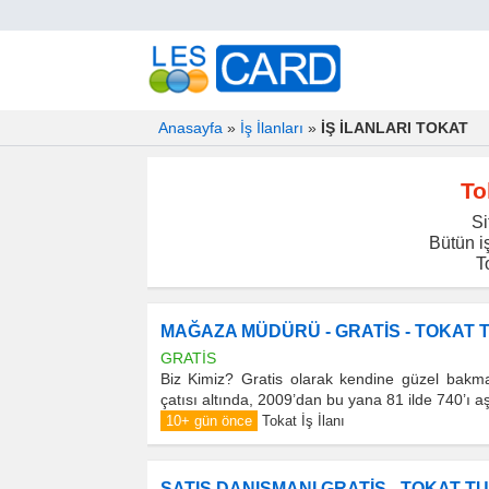
Anasayfa
»
İş İlanları
»
İŞ İLANLARI TOKAT
To
Si
Bütün iş
T
MAĞAZA MÜDÜRÜ - GRATİS - TOKAT
GRATİS
Biz Kimiz? Gratis olarak kendine güzel bakmay
çatısı altında, 2009’dan bu yana 81 ilde 740’ı 
10+ gün önce
Tokat İş İlanı
SATIŞ DANIŞMANI GRATİS - TOKAT T