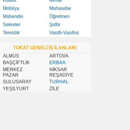
Kuaför
Mimar
Mobilya
Muhasebe
Mühendis
Öğretmen
Sekreter
Şoför
Temizlik
Vasıflı-Vasıfsız
TOKAT GENELİ İŞ İLANLARI
ALMUS
ARTOVA
BAŞÇİFTLİK
ERBAA
MERKEZ
NİKSAR
PAZAR
REŞADİYE
SULUSARAY
TURHAL
YEŞİLYURT
ZİLE