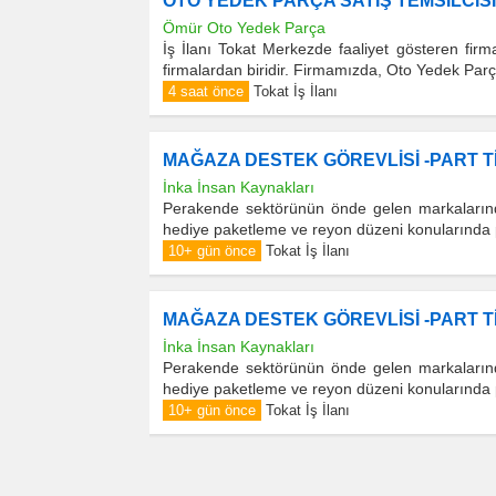
OTO YEDEK PARÇA SATIŞ TEMSİLCİSİ
Ömür Oto Yedek Parça
İş İlanı Tokat Merkezde faaliyet gösteren
firmalardan biridir. Firmamızda, Oto Yedek Parça
4 saat önce
Tokat İş İlanı
MAĞAZA DESTEK GÖREVLİSİ -PART T
İnka İnsan Kaynakları
Perakende sektörünün önde gelen markalarında
hediye paketleme ve reyon düzeni konularında par
10+ gün önce
Tokat İş İlanı
MAĞAZA DESTEK GÖREVLİSİ -PART T
İnka İnsan Kaynakları
Perakende sektörünün önde gelen markalarında
hediye paketleme ve reyon düzeni konularında par
10+ gün önce
Tokat İş İlanı