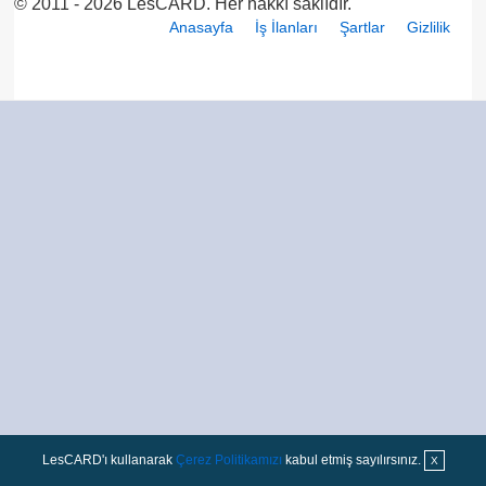
© 2011 - 2026 LesCARD. Her hakkı saklıdır.
Anasayfa
İş İlanları
Şartlar
Gizlilik
LesCARD'ı kullanarak
Çerez Politikamızı
kabul etmiş sayılırsınız.
X