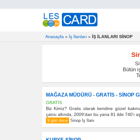
Anasayfa
»
İş İlanları
»
İŞ İLANLARI SİNOP
Sin
Si
Bütün iş
T
MAĞAZA MÜDÜRÜ - GRATİS - SİNOP 
GRATİS
Biz Kimiz? Gratis olarak kendine güzel bakmay
çatısı altında, 2009’dan bu yana 81 ilde 740’ı 
9 gün önce
Sinop İş İlanı
KURYE-SİNOP