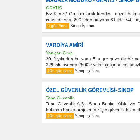
MAĞAZA MÜDÜRÜ - GRATİS - SİNOP 
GRATİS
Biz Kimiz? Gratis olarak kendine güzel bakmay
çatısı altında, 2009’dan bu yana 81 ilde 740’ı 
9 gün önce
Sinop İş İlanı
VARDİYA AMİRİ
Yeniçeri Grup
2012 yılından bu yana Entegre güvenlik hizmeti
329 lokasyonda 2500'e yakın çalışanı vasıtasıyla
10+ gün önce
Sinop İş İlanı
ÖZEL GÜVENLİK GÖREVLİSİ- SİNOP
Tepe Güvenlik
Tepe Güvenlik A.Ş.- Sinop Banka Yıllık İzin De
bulunan banka projelerimiz için güvenlik hizmet
10+ gün önce
Sinop İş İlanı