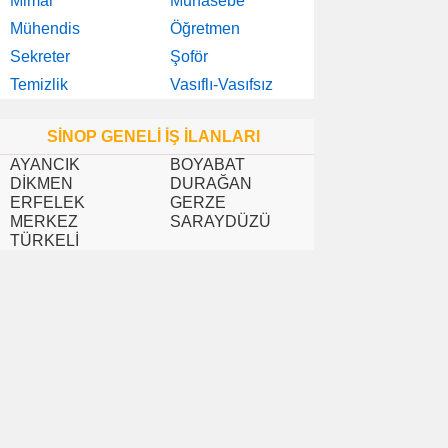
Mimar
Muhasebe
Mühendis
Öğretmen
Sekreter
Şoför
Temizlik
Vasıflı-Vasıfsız
SİNOP GENELİ İŞ İLANLARI
AYANCIK
BOYABAT
DİKMEN
DURAĞAN
ERFELEK
GERZE
MERKEZ
SARAYDÜZÜ
TÜRKELİ