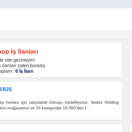
op İş İlanları
te site gezmeyin!
 ilanları zaten burada.
oplam :
6 İş İlanı
GERZE
ı herkes için ulaşılabilir kılmayı hedefliyoruz. Sedes Holding
aşkın mağazamız ve 15 kategoride 15.000’den f...