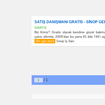
SATIŞ DANIŞMANI GRATİS - SİNOP G
GRATİS
Biz Kimiz? Gratis olarak kendine güzel bakmay
çatısı altında, 2009’dan bu yana 81 ilde 740’ı 
10+ gün önce
Sinop İş İlanı
/ 1