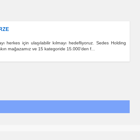
ERZE
ı herkes için ulaşılabilir kılmayı hedefliyoruz. Sedes Holding
aşkın mağazamız ve 15 kategoride 15.000’den f...