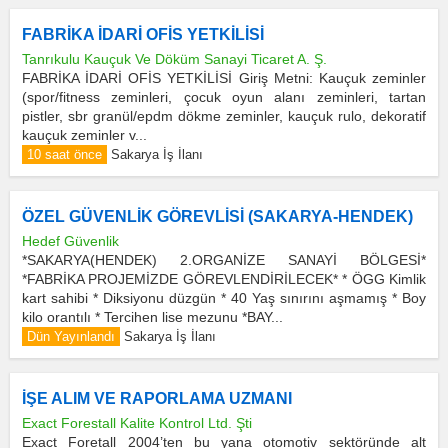
FABRİKA İDARİ OFİS YETKİLİSİ
Tanrıkulu Kauçuk Ve Döküm Sanayi Ticaret A. Ş.
FABRİKA İDARİ OFİS YETKİLİSİ Giriş Metni: Kauçuk zeminler
(spor/fitness zeminleri, çocuk oyun alanı zeminleri, tartan
pistler, sbr granül/epdm dökme zeminler, kauçuk rulo, dekoratif
kauçuk zeminler v...
10 saat önce
Sakarya İş İlanı
ÖZEL GÜVENLİK GÖREVLİSİ (SAKARYA-HENDEK)
Hedef Güvenlik
*SAKARYA(HENDEK) 2.ORGANİZE SANAYİ BÖLGESİ*
*FABRİKA PROJEMİZDE GÖREVLENDİRİLECEK* * ÖGG Kimlik
kart sahibi * Diksiyonu düzgün * 40 Yaş sınırını aşmamış * Boy
kilo orantılı * Tercihen lise mezunu *BAY...
Dün Yayınlandı
Sakarya İş İlanı
İŞE ALIM VE RAPORLAMA UZMANI
Exact Forestall Kalite Kontrol Ltd. Şti
Exact Foretall 2004’ten bu yana otomotiv sektöründe alt