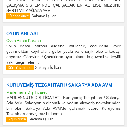
ÇALIŞMA SİSTEMİNDE ÇALIŞACAK EN AZ LİSE MEZUNU
ŞARTI VE MAĞAZA AVM...
10 saat önce
Sakarya İş İlanı
OYUN ABLASI
Oyun Adası Karasu
Oyun Adası Karasu ailesine katılacak, çocuklarla vakit
geçirmekten keyif alan, güler yüzlü ve enerjik ekip arkadaşı
arıyoruz. Görevler: * Çocukların oyun alanında güvenli ve keyifli
vakit geçirmeleri...
Dün Yayınlandı
Sakarya İş İlanı
KURUYEMİŞ TEZGAHTARI / SAKARYA ADA AVM
Marlennuts Dış Ticaret
MARLENNUTS DIŞ TİCARET - Kuruyemiş Tezgahtarı / Sakarya
Ada AVM Sakaryanın dinamik ve yoğun alışveriş noktalarından
biri olan Sakarya Ada AVM'de çalışmak üzere Kuruyemiş
Tezgahtarı arayışımız bulunma...
5 gün önce
Sakarya İş İlanı