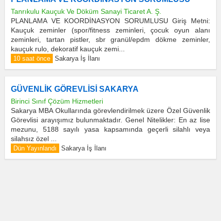
Tanrıkulu Kauçuk Ve Döküm Sanayi Ticaret A. Ş.
PLANLAMA VE KOORDİNASYON SORUMLUSU Giriş Metni:
Kauçuk zeminler (spor/fitness zeminleri, çocuk oyun alanı
zeminleri, tartan pistler, sbr granül/epdm dökme zeminler,
kauçuk rulo, dekoratif kauçuk zemi...
10 saat önce
Sakarya İş İlanı
GÜVENLİK GÖREVLİSİ SAKARYA
Birinci Sınıf Çözüm Hizmetleri
Sakarya MBA Okullarında görevlendirilmek üzere Özel Güvenlik
Görevlisi arayışımız bulunmaktadır. Genel Nitelikler: En az lise
mezunu, 5188 sayılı yasa kapsamında geçerli silahlı veya
silahsız özel ...
Dün Yayınlandı
Sakarya İş İlanı