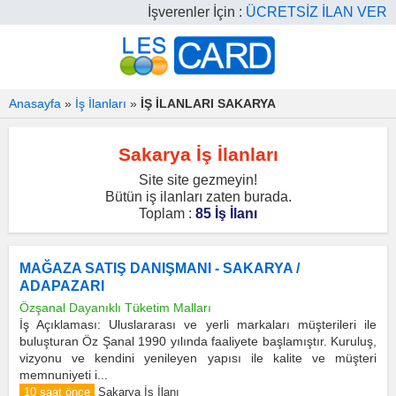
İşverenler İçin :
ÜCRETSİZ İLAN VER
Anasayfa
»
İş İlanları
»
İŞ İLANLARI SAKARYA
Sakarya İş İlanları
Site site gezmeyin!
Bütün iş ilanları zaten burada.
Toplam :
85 İş İlanı
MAĞAZA SATIŞ DANIŞMANI - SAKARYA /
ADAPAZARI
Özşanal Dayanıklı Tüketim Malları
İş Açıklaması: Uluslararası ve yerli markaları müşterileri ile
buluşturan Öz Şanal 1990 yılında faaliyete başlamıştır. Kuruluş,
vizyonu ve kendini yenileyen yapısı ile kalite ve müşteri
memnuniyeti i...
10 saat önce
Sakarya İş İlanı