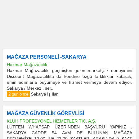
MAĞAZA PERSONELİ -SAKARYA
Hakmar Mağazacılık
Hakmar Mağazacılık, geçmişten gelen marketçilik deneyimini
Discount Mağazacılıkta da kendine özgü farklılıklar katarak,
emin adımlarla büyümeye ve hizmet vermeye devam ediyor.
Sakarya / Merkez , ser...
2 gün önce
Sakarya İş İlanı
MAĞAZA GÜVENLİK GÖREVLİSİ
KLÜH PROFESYONEL HİZMETLER TİC. A.Ş.
LÜTFEN WHAPSAP ÜZERİNDEN BAŞVURU YAPINIZ .
SAKARYA CADDE 54 AVM DE BULUNAN MAĞAZA
PROJEMİZE 10:00 İLE 22:00 SAATLERİ ARASINDA 9 SAAT