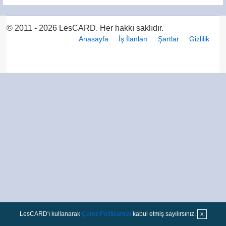
© 2011 - 2026 LesCARD. Her hakkı saklıdır.
Anasayfa
İş İlanları
Şartlar
Gizlilik
LesCARD'ı kullanarak
Çerez Politikamızı
kabul etmiş sayılırsınız.
X