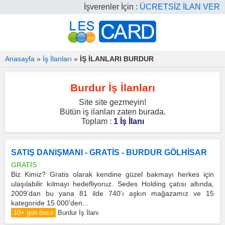
İşverenler İçin :
ÜCRETSİZ İLAN VER
Anasayfa
»
İş İlanları
»
İŞ İLANLARI BURDUR
Burdur İş İlanları
Site site gezmeyin!
Bütün iş ilanları zaten burada.
Toplam :
1 İş İlanı
SATIŞ DANIŞMANI - GRATİS - BURDUR GÖLHİSAR
GRATİS
Biz Kimiz? Gratis olarak kendine güzel bakmayı herkes için
ulaşılabilir kılmayı hedefliyoruz. Sedes Holding çatısı altında,
2009’dan bu yana 81 ilde 740’ı aşkın mağazamız ve 15
kategoride 15.000’den...
10+ gün önce
Burdur İş İlanı