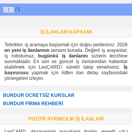
/ 1
İŞ İLANLARI KAPSAMI
Tebrikler, iş aramaya başlamak için doğru yerdesiniz. 2026
en yeni iş ilanlarının
tamamı burada. Değerli iş arayanlar;
iş robotumuz,
bugünkü iş ilanlarını
sizlerin tercihine
sunmaktadır. En son ve güncel iş ilanlarından haberdar
olabilmek için LesCARD'ı sürekli takip etmelisiniz.
İş
başvurusu
yapmak için lütfen ilan detay sayfasındaki
yönergeleri izleyin.
BURDUR ÜCRETSİZ KURSLAR
BURDUR FİRMA REHBERİ
POZİTİF AYRIMCILIK İŞ İLANLARI
LesCARD, dezavantajlı gurupların (kadın, engelli v.b.)