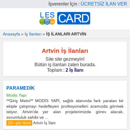
İşverenler İçin :
ÜCRETSİZ İLAN VER
Anasayfa
»
İş İlanları
»
İŞ İLANLARI ARTVİN
Artvin İş İlanları
Site site gezmeyin!
Bütün iş ilanları zaten burada.
Toplam :
2 İş İlanı
PARAMEDİK
Modis Yapı
**Giriş Metni** MODİS YAPI, sağlık alanında fark yaratan bir
ekiple çalışmayı hedefleyen profesyonelleri aramızda görmek
istiyor. Artvin'de yer alan projelerimizde görev alacak,
sorumluluk sahibi ve ...
10+ gün önce
Artvin İş İlanı