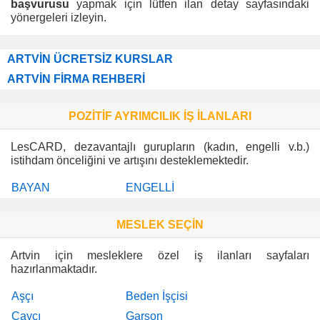
başvurusu
yapmak için lütfen ilan detay sayfasındaki
yönergeleri izleyin.
ARTVİN ÜCRETSİZ KURSLAR
ARTVİN FİRMA REHBERİ
POZİTİF AYRIMCILIK İŞ İLANLARI
LesCARD, dezavantajlı gurupların (kadın, engelli v.b.)
istihdam önceliğini ve artışını desteklemektedir.
BAYAN
ENGELLİ
MESLEK SEÇİN
Artvin için mesleklere özel iş ilanları sayfaları
hazırlanmaktadır.
Aşçı
Beden İşçisi
Çaycı
Garson